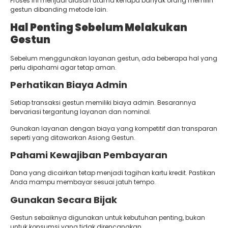
Proses ini menjadi alasan utama kenapa banyak orang memilih
gestun dibanding metode lain.
Hal Penting Sebelum Melakukan
Gestun
Sebelum menggunakan layanan gestun, ada beberapa hal yang
perlu dipahami agar tetap aman.
Perhatikan Biaya Admin
Setiap transaksi gestun memiliki biaya admin. Besarannya
bervariasi tergantung layanan dan nominal.
Gunakan layanan dengan biaya yang kompetitif dan transparan
seperti yang ditawarkan Asiong Gestun.
Pahami Kewajiban Pembayaran
Dana yang dicairkan tetap menjadi tagihan kartu kredit. Pastikan
Anda mampu membayar sesuai jatuh tempo.
Gunakan Secara Bijak
Gestun sebaiknya digunakan untuk kebutuhan penting, bukan
untuk konsumsi yang tidak direncanakan.