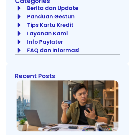
Categories
Berita dan Update
Panduan Gestun
Tips Kartu Kredit
Layanan Kami
Info Paylater
FAQ dan Informasi
Recent Posts